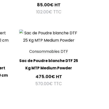
85.00
€
HT
102.00
€
TTC
Consommables DTF
Sac de Poudre blanche DTF 25
ert
Kg MTP Medium Powder
0 cm
475.00
€
HT
570.00
€
TTC