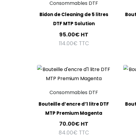
Consommables DTF
Bidon de Cleaning de 5 litres
Bout
DTF MTP Solution
95.00
€
HT
114.00
€
TTC
Consommables DTF
Bouteille d’encre d’1 litre DTF
Bout
MTP Premium Magenta
70.00
€
HT
84.00
€
TTC