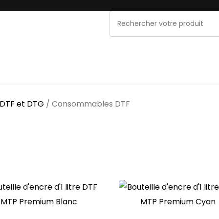
NOS MARQUES
PROMOS & OCCASIONS
MAINT
 DTF et DTG
/ Consommables DTF
TF