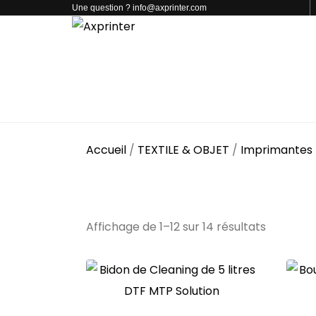
Une question ? info@axprinter.com
PAR CATÉGORIE
NOS PRODUITS
CONTACT
Accueil
/
TEXTILE & OBJET
/
Imprimantes
Consommables D
Affichage de 1–12 sur 14 résultats