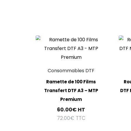
Consommables DTF
Ramette de 100 Films
Rou
Transfert DTF A3 – MTP
DTF 
Premium
60.00
€
HT
72.00
€
TTC