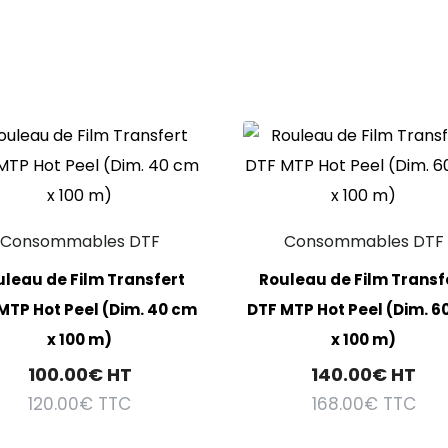
Consommables DTF
Consommables DTF
leau de Film Transfert
Rouleau de Film Transf
MTP Hot Peel (Dim. 40 cm
DTF MTP Hot Peel (Dim. 6
x 100 m)
x 100 m)
100.00
€
HT
140.00
€
HT
120.00
€
TTC
168.00
€
TTC