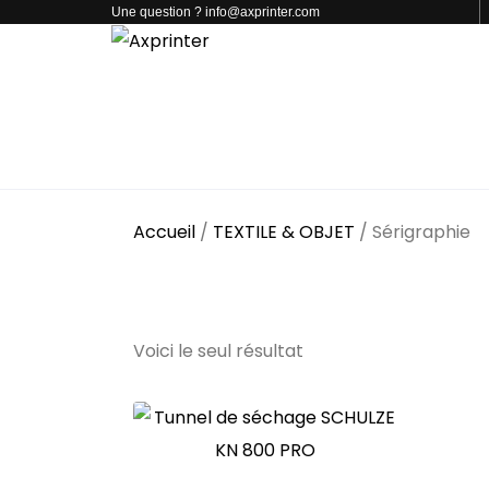
Une question ? info@axprinter.com
PAR CATÉGORIE
NOS PRODUITS
CONTACT
Accueil
/
TEXTILE & OBJET
/ Sérigraphie
Sérigraphie
Voici le seul résultat