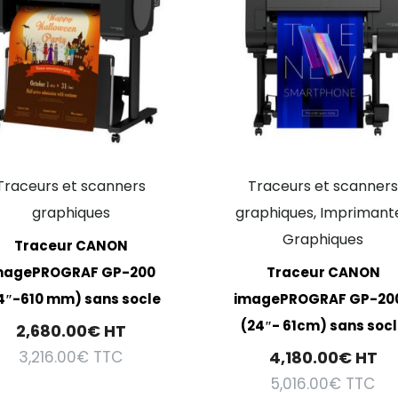
Traceurs et scanners
Traceurs et scanner
graphiques
graphiques, Imprimant
Graphiques
Traceur CANON
magePROGRAF GP-200
Traceur CANON
4″-610 mm) sans socle
imagePROGRAF GP-20
(24″- 61cm) sans soc
2,680.00
€
HT
3,216.00
€
TTC
4,180.00
€
HT
5,016.00
€
TTC