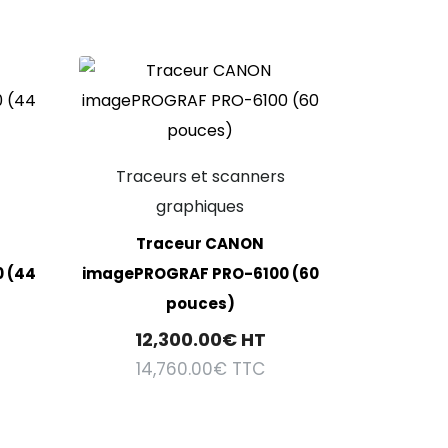
s
Traceurs et scanners
graphiques
Traceur CANON
 (44
imagePROGRAF PRO-6100 (60
pouces)
12,300.00
€
HT
14,760.00
€
TTC