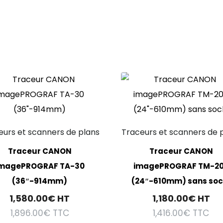
eurs et scanners de plans
Traceurs et scanners de 
Traceur CANON
Traceur CANON
magePROGRAF TA-30
imagePROGRAF TM-2
(36″-914mm)
(24″-610mm) sans soc
1,580.00
€
HT
1,180.00
€
HT
1,896.00
€
TTC
1,416.00
€
TTC