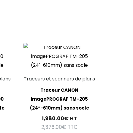
plans
Traceurs et scanners de plans
Traceur CANON
00
imagePROGRAF TM-205
le
(24″-610mm) sans socle
1,980.00
€
HT
2,376.00
€
TTC