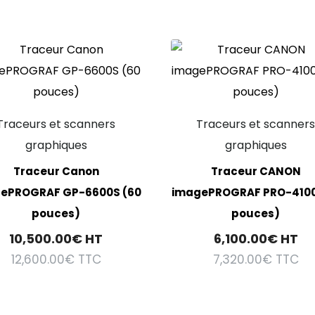
Traceurs et scanners
Traceurs et scanner
graphiques
graphiques
Traceur Canon
Traceur CANON
ePROGRAF GP-6600S (60
imagePROGRAF PRO-4100
pouces)
pouces)
10,500.00
€
HT
6,100.00
€
HT
12,600.00
€
TTC
7,320.00
€
TTC