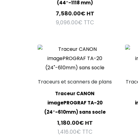
(44″-1118 mm)
7,580.00
€
HT
9,096.00
€
TTC
Traceurs et scanners de plans
Trac
Traceur CANON
imagePROGRAF TA-20
i
(24″-610mm) sans socle
1,180.00
€
HT
1,416.00
€
TTC