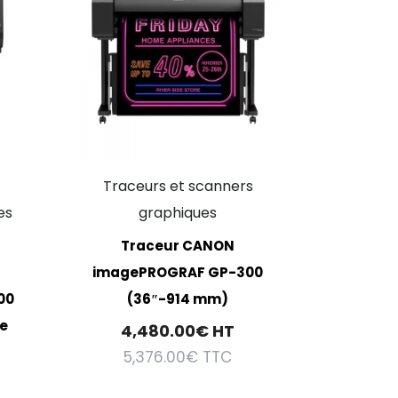
s
Traceurs et scanners
es
graphiques
Traceur CANON
imagePROGRAF GP-300
00
(36″-914 mm)
le
4,480.00
€
HT
5,376.00
€
TTC