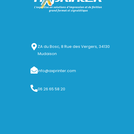
ZA du Bosc, 8 Rue des Vergers, 34130
Mudaison
info@axprinter.com
06 26 65 58 20