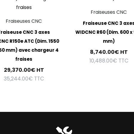
Fraiseuses CNC
Fraiseuses CNC
Fraiseuse CNC 3 axe
Fraiseuse CNC 3 axes
WIDCNC R60 (Dim. 600 x
NC R150e ATC (Dim. 1550
mm)
50 mm) avec chargeur 4
8,740.00
€
HT
fraises
10,488.00
€
TTC
29,370.00
€
HT
35,244.00
€
TTC