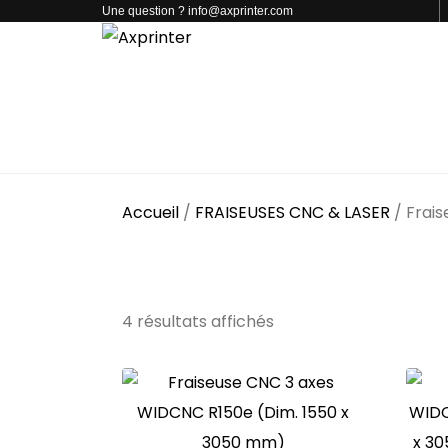
Une question ? info@axprinter.com
PAR CATÉGORIE
NOS PRODUITS
CONTACT
Accueil
/
FRAISEUSES CNC & LASER
/ Frai
Fraiseuses CNC
4 résultats affichés