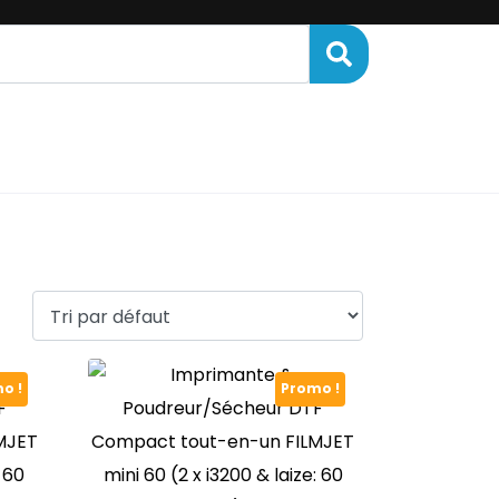
ENANCE
FINANCEMENT
o !
Promo !