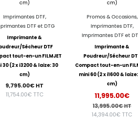
Imprimantes DTF,
Promos & Occasions,
primantes DTF et DTG
Imprimantes DTF,
Imprimantes DTF et D
Imprimante &
oudreur/Sécheur DTF
Imprimante &
act tout-en-un FILMJET
Poudreur/Sécheur DT
 30 (2 x i3200 & laize: 30
Compact tout-en-un FIL
cm)
mini 60 (2 x i1600 & laize
cm)
9,795.00
€
HT
11,754.00
€
TTC
11,995.00
€
13,995.00
€
HT
14,394.00
€
TTC