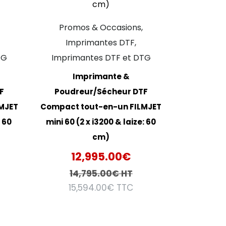
Promos & Occasions,
Imprimantes DTF,
TG
Imprimantes DTF et DTG
Imprimante &
F
Poudreur/Sécheur DTF
MJET
Compact tout-en-un FILMJET
: 60
mini 60 (2 x i3200 & laize: 60
cm)
12,995.00
€
14,795.00
€
HT
15,594.00
€
TTC