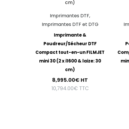
Imprimantes DTF,
Imprimantes DTF et DTG
Im
Imprimante &
Poudreur/Sécheur DTF
P
Compact tout-en-un FILMJET
Comp
mini 30 (2 x i1600 & laize: 30
mini
cm)
8,995.00
€
HT
10,794.00
€
TTC