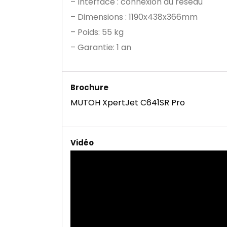
– Interface : connexion au réseau
– Dimensions : 1190x438x366mm
– Poids: 55 kg
– Garantie: 1 an
Brochure
MUTOH XpertJet C641SR Pro
Vidéo