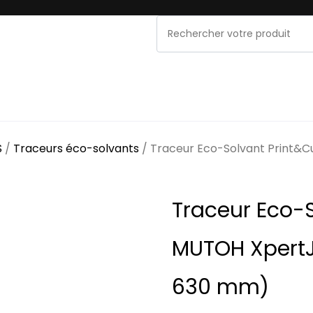
NOS MARQUES
PROMOS & OCCASIONS
MAINT
S
/
Traceurs éco-solvants
/ Traceur Eco-Solvant Print&C
Traceur Eco-S
MUTOH XpertJ
630 mm)