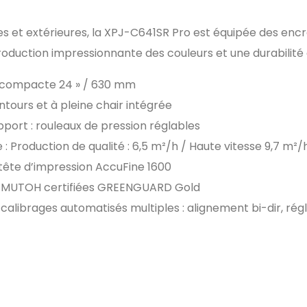
es et extérieures, la XPJ-C641SR Pro est équipée des enc
duction impressionnante des couleurs et une durabilité 
 compacte 24 » / 630 mm
tours et à pleine chair intégrée
ort : rouleaux de pression réglables
 : Production de qualité : 6,5 m²/h / Haute vitesse 9,7 m²/
 tête d’impression AccuFine 1600
ue MUTOH certifiées GREENGUARD Gold
 : calibrages automatisés multiples : alignement bi-dir, rég