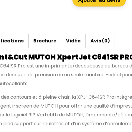
ifications
Brochure
Vidéo
Avis (0)
int&Cut MUTOH XpertJet C641SR PR
et C641SR Pro est une imprimante/découpeuse de bureau
e découpe de précision en un seule machine – idéal pour
autocollants.
des contours et à pleine chair, la XPJ-C641SR Pro intèg
ligent i-screen de MUTOH pour offrir une qualité d’impr
par le logiciel RIP VerteLith de MUTOH, l’imprimante/décou
’un pied support sur roulettes et d’un système d’enroul