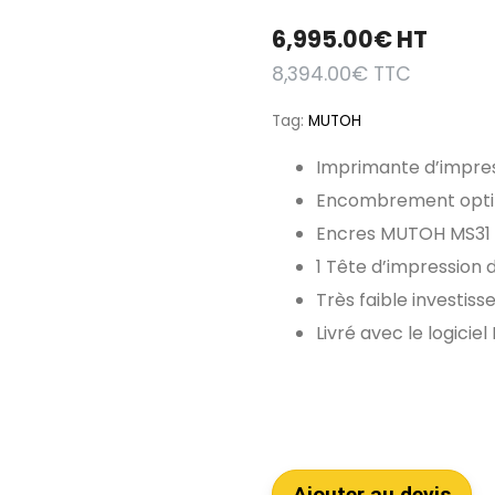
6,995.00
€
HT
8,394.00
€
TTC
Tag:
MUTOH
Imprimante d’impre
Encombrement optima
Encres MUTOH MS31 
1 Tête d’impression 
Très faible investis
Livré avec le logicie
Ajouter au devis