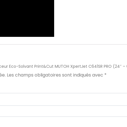
“Traceur Eco-Solvant Print&Cut MUTOH XpertJet C641SR PRO (24″ 
ée.
Les champs obligatoires sont indiqués avec
*