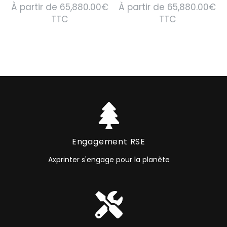
À partir de
65,880.00
€
À partir de
65,880.00
€
TTC
TTC
Engagement RSE
Axprinter s'engage pour la planète