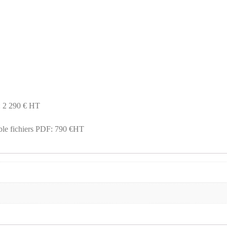
: 2 290 € HT
ible fichiers PDF: 790 €HT