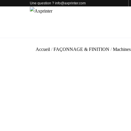
Une question ? info@axprinter.com
PAR CATÉGORIE
NOS PRODUITS
Accueil
/
FAÇONNAGE & FINITION
/
Machines