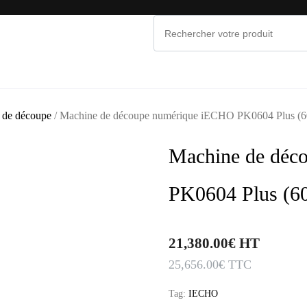
NOS MARQUES
PROMOS & OCCASIONS
MAINTE
 de découpe
/ Machine de découpe numérique iECHO PK0604 Plus (
Machine de déc
PK0604 Plus (6
21,380.00
€
HT
25,656.00
€
TTC
Tag:
IECHO