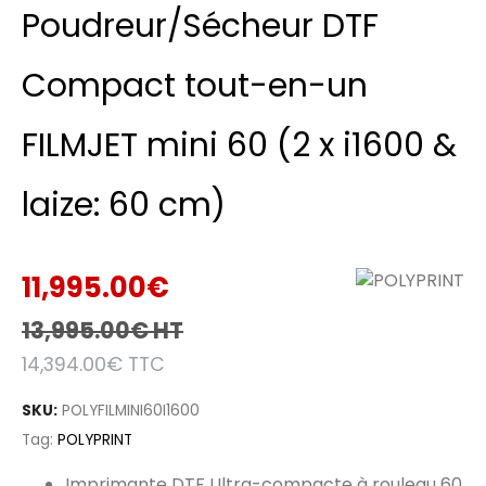
Poudreur/Sécheur DTF
Compact tout-en-un
FILMJET mini 60 (2 x i1600 &
laize: 60 cm)
11,995.00
€
13,995.00
€
HT
14,394.00
€
TTC
SKU:
POLYFILMINI60I1600
Tag:
POLYPRINT
Imprimante DTF Ultra-compacte à rouleau 60