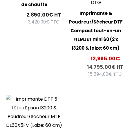
DTG
de chauffe
Imprimante &
2,850.00
€
HT
3,420.00
€
TTC
Poudreur/Sécheur DTF
Compact tout-en-un
FILMJET mini 60 (2 x
i3200 & laize: 60 cm)
12,995.00
€
14,795.00
€
HT
15,594.00
€
TTC