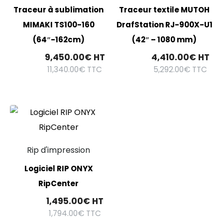
Traceur à sublimation
Traceur textile MUTOH
MIMAKI TS100-160
DrafStation RJ-900X-U1
(64″-162cm)
(42″ – 1080 mm)
9,450.00
€
HT
4,410.00
€
HT
11,340.00
€
TTC
5,292.00
€
TTC
Rip d'impression
Logiciel RIP ONYX
RipCenter
1,495.00
€
HT
1,794.00
€
TTC