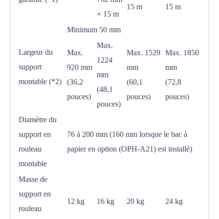
15 m
15 m
× 15 m
Minimum 50 mm
Max.
Largeur du
Max.
Max. 1529
Max. 1850
1224
support
920 mm
mm
mm
mm
montable (*2)
(36,2
(60,1
(72,8
(48,1
pouces)
pouces)
pouces)
pouces)
Diamètre du
support en
76 à 200 mm (160 mm lorsque le bac à
rouleau
papier en option (OPH-A21) est installé)
montable
Masse de
support en
12 kg
16 kg
20 kg
24 kg
rouleau