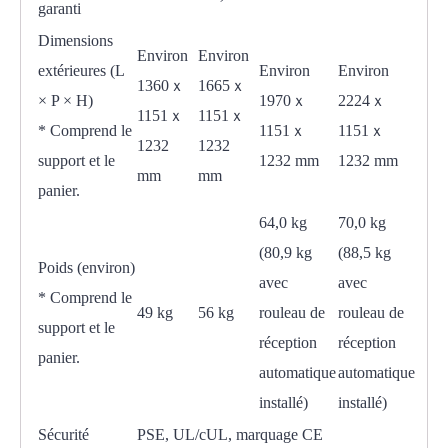
garanti
Dimensions
Environ
Environ
extérieures (L
Environ
Environ
1360ｘ
1665ｘ
× P × H)
1970ｘ
2224ｘ
1151ｘ
1151ｘ
* Comprend le
1151ｘ
1151ｘ
1232
1232
support et le
1232 mm
1232 mm
mm
mm
panier.
64,0 kg
70,0 kg
(80,9 kg
(88,5 kg
Poids (environ)
avec
avec
* Comprend le
49 kg
56 kg
rouleau de
rouleau de
support et le
réception
réception
panier.
automatique
automatique
installé)
installé)
Sécurité
PSE, UL/cUL, marquage CE