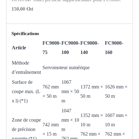
150,00 €ht
Spécifications
FC9000-
FC9000-
FC9000-
FC9000-
Article
75
100
140
160
Méthode
Servomoteur numérique
d’entraînement
Surface de
1067
762 mm
1372 mm ×
1626 mm ×
coupe max. (L
mm × 50
× 50 m
50 m
50 m
x l) (*1)
m
1047
1352 mm ×
1607 mm ×
Zone de coupe
mm × 10
742 mm
10 m
10 m
de précision
m
× 15 m
762 mm ×
762 mm ×
garantie (*1)
762 mm