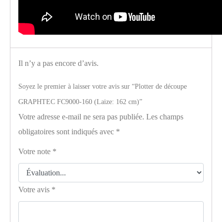
Il n’y a pas encore d’avis.
Soyez le premier à laisser votre avis sur “Plotter de découpe
GRAPHTEC FC9000-160 (Laize: 162 cm)”
Votre adresse e-mail ne sera pas publiée.
Les champs
obligatoires sont indiqués avec
*
Votre note
*
Votre avis
*