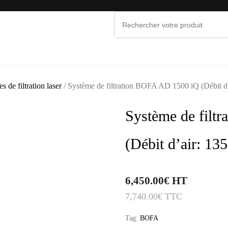
NOS MARQUES
PROMOS & OCCASIONS
MAINTE
s de filtration laser
/ Système de filtration BOFA AD 1500 iQ (Débit d’
Système de filt
(Débit d’air: 13
6,450.00
€
HT
7,740.00
€
TTC
Tag:
BOFA