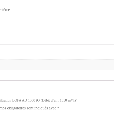
système
 filtration BOFA AD 1500 iQ (Débit d’air: 1350 m³/h)”
mps obligatoires sont indiqués avec
*