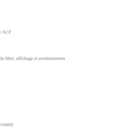
ie ACF
u filtre, affichage et avertissements
olatil)