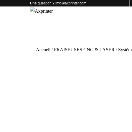
Une question ? info@axprinter.com
PAR CATÉGORIE
NOS PRODUITS
Accueil
/
FRAISEUSES CNC & LASER
/
Système