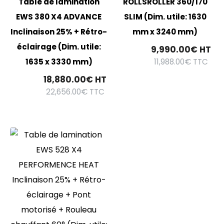
Table de lamination
ROLLSROLLER 360/170
EWS 380 X4 ADVANCE
SLIM (Dim. utile: 1630
Inclinaison 25% + Rétro-
mm x 3240 mm)
éclairage (Dim. utile:
9,990.00
€
HT
11,988.00
€
TTC
1635 x 3330 mm)
18,880.00
€
HT
22,656.00
€
TTC