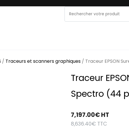
NOS MARQUES
PROMOS & OCCASIONS
MAINT
S
/
Traceurs et scanners graphiques
/ Traceur EPSON Sur
Traceur EPSO
Spectro (44 
7,197.00
€
HT
8,636.40
€
TTC