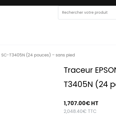
NOS MARQUES
PROMOS & OCCASIONS
MAINT
 SC-T3405N (24 pouces) – sans pied
Traceur EPSO
T3405N (24 p
1,707.00
€
HT
2,048.40
€
TTC