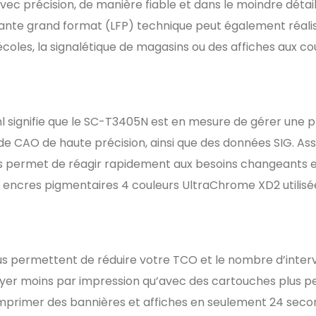
avec précision, de manière fiable et dans le moindre déta
nte grand format (LFP) technique peut également réaliser
écoles, la signalétique de magasins ou des affiches aux c
l signifie que le SC-T3405N est en mesure de gérer une p
 CAO de haute précision, ainsi que des données SIG. Asso
us permet de réagir rapidement aux besoins changeants e
encres pigmentaires 4 couleurs UltraChrome XD2 utilisées
us permettent de réduire votre TCO et le nombre d’inter
payer moins par impression qu’avec des cartouches plus pe
imprimer des bannières et affiches en seulement 24 seco