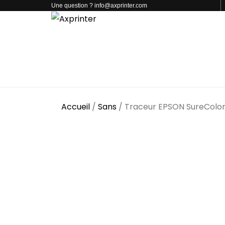
Une question ? info@axprinter.com
PAR CATÉGORIE
NOS PRODUITS
CONTACT
Accueil
/
Sans
/ Traceur EPSON SureColor