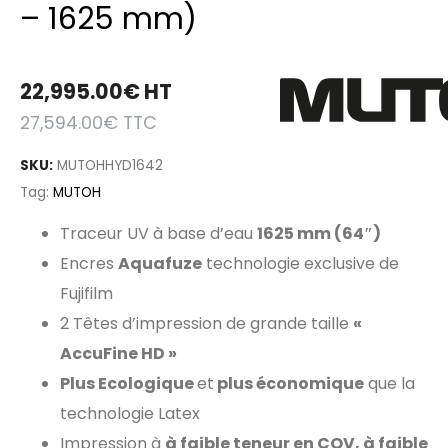
– 1625 mm)
22,995.00
€
HT
27,594.00
€
TTC
SKU:
MUTOHHYD1642
Tag:
MUTOH
Traceur UV à base d’eau
1625 mm (64″)
Encres
Aquafuze
technologie exclusive de
Fujifilm
2 Têtes d’impression de grande taille
«
AccuFine HD »
Plus Ecologique
et
plus économique
que la
technologie Latex
Impression à
à faible teneur en COV, à faible