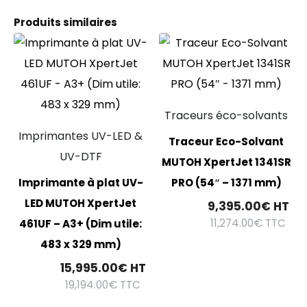
Produits similaires
Traceurs éco-solvants
Imprimantes UV-LED &
Traceur Eco-Solvant
UV-DTF
MUTOH XpertJet 1341SR
Imprimante à plat UV-
PRO (54″ – 1371 mm)
LED MUTOH XpertJet
9,395.00
€
HT
11,274.00
€
TTC
461UF – A3+ (Dim utile:
483 x 329 mm)
15,995.00
€
HT
19,194.00
€
TTC