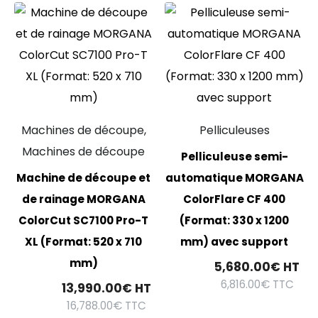
Machines de découpe,
Pelliculeuses
Machines de découpe
Pelliculeuse semi-
Machine de découpe et
automatique MORGANA
de rainage MORGANA
ColorFlare CF 400
ColorCut SC7100 Pro-T
(Format: 330 x 1200
XL (Format: 520 x 710
mm) avec support
mm)
5,680.00
€
HT
6,816.00
€
TTC
13,990.00
€
HT
16,788.00
€
TTC