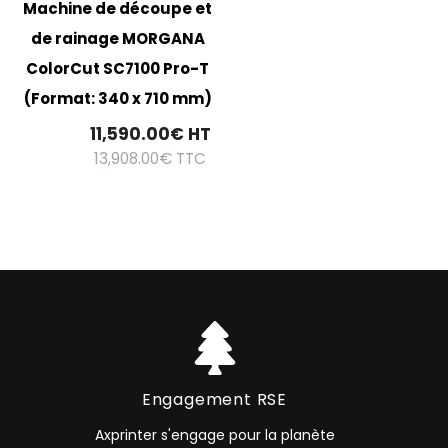
Machine de découpe et
de rainage MORGANA
ColorCut SC7100 Pro-T
(Format: 340 x 710 mm)
11,590.00
€
HT
13,908.00
€
TTC
Engagement RSE
Axprinter s'engage pour la planète