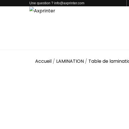
Une question ? info@axprinter.com
PAR CATÉGORIE
NOS PRODUITS
CONTACT
Accueil
/
LAMINATION
/
Table de laminati