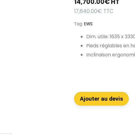
14,700.00
€
HT
17,640.00
€
TTC
Tag:
EWS
Dim. utile: 1635 x 3
Pieds réglables en 
Inclinaison ergonom
Ajouter au devis