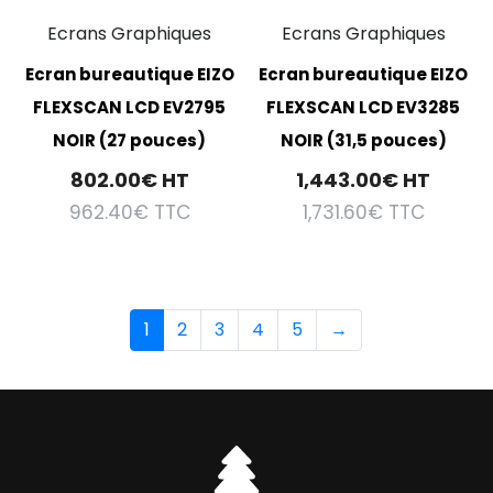
Ecrans Graphiques
Ecrans Graphiques
Ecran bureautique EIZO
Ecran bureautique EIZO
FLEXSCAN LCD EV2795
FLEXSCAN LCD EV3285
NOIR (27 pouces)
NOIR (31,5 pouces)
802.00
€
HT
1,443.00
€
HT
962.40
€
TTC
1,731.60
€
TTC
1
2
3
4
5
→