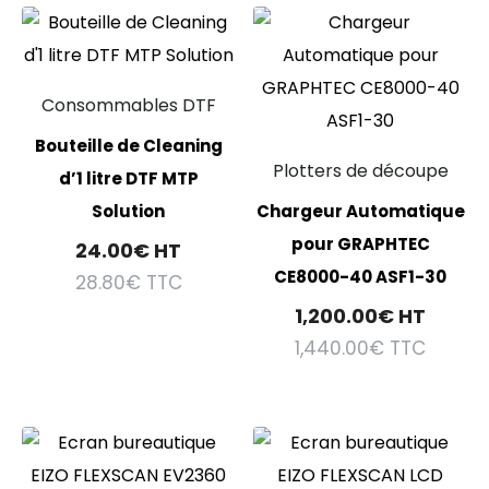
Consommables DTF
Bouteille de Cleaning
Plotters de découpe
d’1 litre DTF MTP
Solution
Chargeur Automatique
pour GRAPHTEC
24.00
€
HT
CE8000-40 ASF1-30
28.80
€
TTC
1,200.00
€
HT
1,440.00
€
TTC