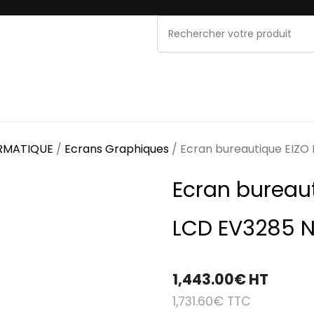
NOS MARQUES
PROMOS & OCCASIONS
MAINT
ORMATIQUE
/
Ecrans Graphiques
/ Ecran bureautique EIZO
Ecran bureau
LCD EV3285 N
1,443.00
€
HT
1,731.60
€
TTC