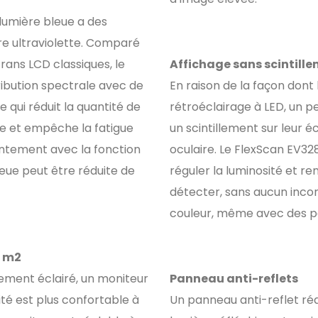
a lumière bleue a des
re ultraviolette. Comparé
rans LCD classiques, le
Affichage sans scintill
ribution spectrale avec de
En raison de la façon dont 
 qui réduit la quantité de
rétroéclairage à LED, un 
re et empêche la fatigue
un scintillement sur leur é
jointement avec la fonction
oculaire. Le FlexScan EV328
leue peut être réduite de
réguler la luminosité et re
détecter, sans aucun incon
couleur, même avec des pa
/ m2
ement éclairé, un moniteur
Panneau anti-reflets
té est plus confortable à
Un panneau anti-reflet rédu