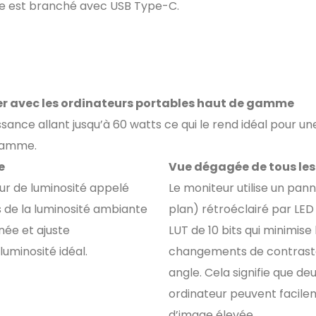
le est branché avec USB Type-C.
ser avec les ordinateurs portables haut de gamme
sance allant jusqu’à 60 watts ce qui le rend idéal pour un
 gamme.
e
Vue dégagée de tous les
eur de luminosité appelé
Le moniteur utilise un pa
 de la luminosité ambiante
plan) rétroéclairé par LED 
rnée et ajuste
LUT de 10 bits qui minimis
uminosité idéal.
changements de contraste l
angle. Cela signifie que d
ordinateur peuvent facilem
d’image élevée.