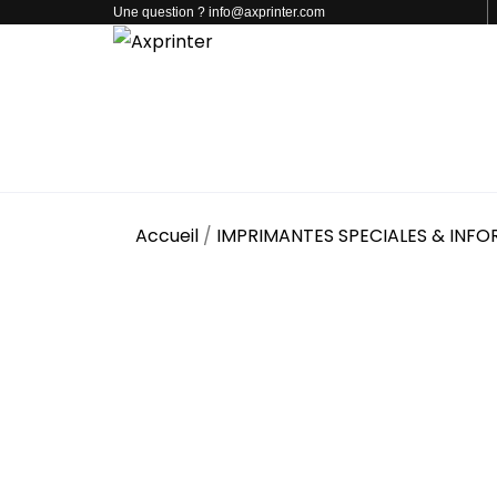
Une question ? info@axprinter.com
PAR CATÉGORIE
NOS PRODUITS
CONTACT
Accueil
/
IMPRIMANTES SPECIALES & INF