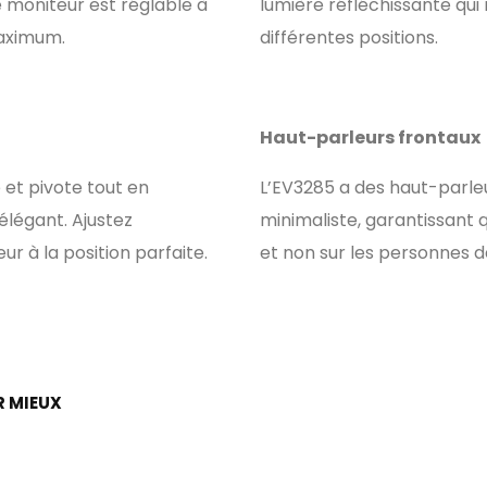
le moniteur est réglable à
lumière réfléchissante qui r
maximum.
différentes positions.
Haut-parleurs frontaux
e et pivote tout en
L’EV3285 a des haut-parle
élégant. Ajustez
minimaliste, garantissant q
r à la position parfaite.
et non sur les personnes d
R MIEUX