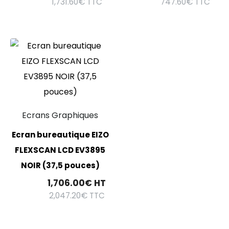
1,731.60
€
TTC
747.60
€
TTC
Ecrans Graphiques
Ecran bureautique EIZO
FLEXSCAN LCD EV3895
NOIR (37,5 pouces)
1,706.00
€
HT
2,047.20
€
TTC