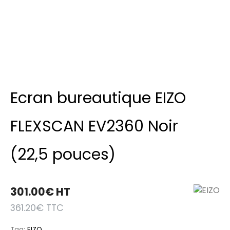
Ecran bureautique EIZO
FLEXSCAN EV2360 Noir
(22,5 pouces)
301.00
€
HT
361.20
€
TTC
Tag:
EIZO