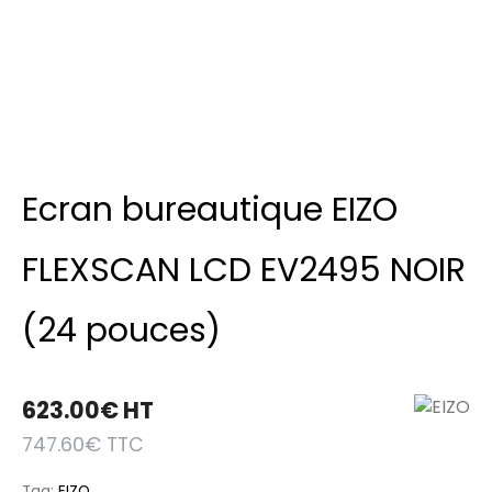
Ecran bureautique EIZO
FLEXSCAN LCD EV2495 NOIR
(24 pouces)
623.00
€
HT
747.60
€
TTC
Tag:
EIZO