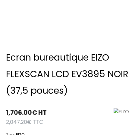
Ecran bureautique EIZO
FLEXSCAN LCD EV3895 NOIR
(37,5 pouces)
1,706.00
€
HT
2,047.20
€
TTC
Tag:
EIZO