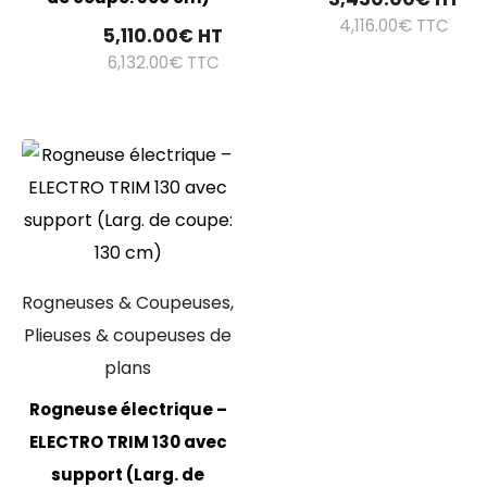
4,116.00
€
TTC
5,110.00
€
HT
6,132.00
€
TTC
Rogneuses & Coupeuses,
Plieuses & coupeuses de
plans
Rogneuse électrique –
ELECTRO TRIM 130 avec
support (Larg. de