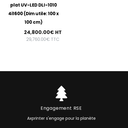
plat UV-LED DLI-1010
4i1600 (Dim utile: 100 x
100 cm)
24,800.00
€
HT
29,760.00
€
TTC
Engagement RSE
Axprinter s'engage pour la planète