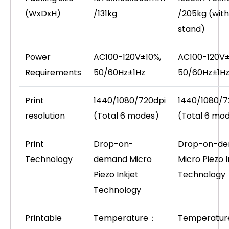
(WxDxH)
/131kg
/205kg (with
stand)
Power
AC100-120V±10%,
AC100-120V±
Requirements
50/60Hz±1Hz
50/60Hz±1H
Print
1440/1080/720dpi
1440/1080/7
resolution
(Total 6 modes)
(Total 6 mo
Print
Drop-on-
Drop-on-d
Technology
demand Micro
Micro Piezo I
Piezo Inkjet
Technology
Technology
Printable
Temperature：
Temperatu