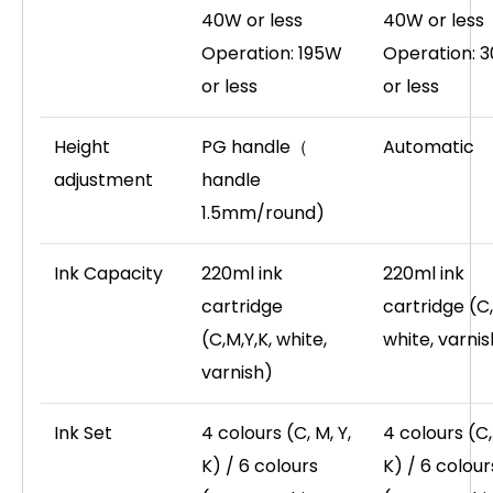
40W or less
40W or less
Operation: 195W
Operation: 
or less
or less
Height
PG handle（
Automatic
adjustment
handle
1.5mm/round)
Ink Capacity
220ml ink
220ml ink
cartridge
cartridge (C,
(C,M,Y,K, white,
white, varnis
varnish)
Ink Set
4 colours (C, M, Y,
4 colours (C,
K) / 6 colours
K) / 6 colour