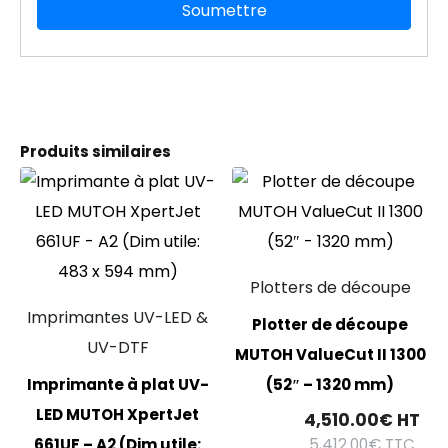
Produits similaires
Plotters de découpe
Imprimantes UV-LED &
Plotter de découpe
UV-DTF
MUTOH ValueCut II 1300
Imprimante à plat UV-
(52″ – 1320 mm)
LED MUTOH XpertJet
4,510.00
€
HT
5,412.00
€
TTC
661UF – A2 (Dim utile: