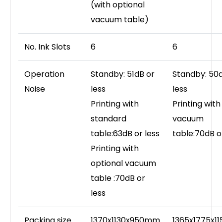
(with optional
vacuum table)
No. Ink Slots
6
6
Operation
Standby: 51dB or
Standby: 50
Noise
less
less
Printing with
Printing with
standard
vacuum
table:63dB or less
table:70dB o
Printing with
optional vacuum
table :70dB or
less
Packing size
1370x1130x950mm
1365x1775x