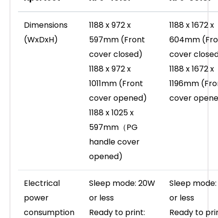
Dimensions
1188 x 972 x
1188 x 1672 x
(WxDxH)
597mm (Front
604mm (Fro
cover closed)
cover close
1188 x 972 x
1188 x 1672 x
1011mm (Front
1196mm (Fro
cover opened)
cover open
1188 x 1025 x
597mm（PG
handle cover
opened)
Electrical
Sleep mode: 20W
Sleep mode:
power
or less
or less
consumption
Ready to print:
Ready to prin