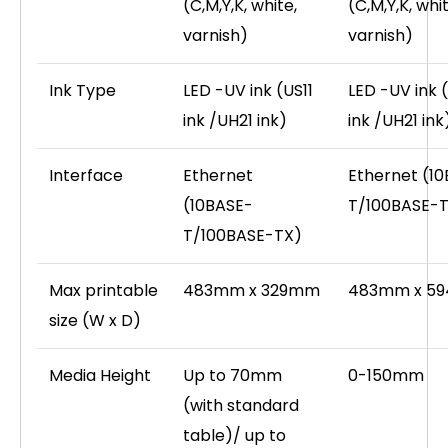
(C,M,Y,K, white,
(C,M,Y,K, whit
varnish)
varnish)
Ink Type
LED -UV ink (US11
LED -UV ink (
ink /UH21 ink)
ink /UH21 ink
Interface
Ethernet
Ethernet (1
(10BASE-
T/100BASE-
T/100BASE-TX)
Max printable
483mm x 329mm
483mm x 5
size (W x D)
Media Height
Up to 70mm
0-150mm
(with standard
table)/ up to