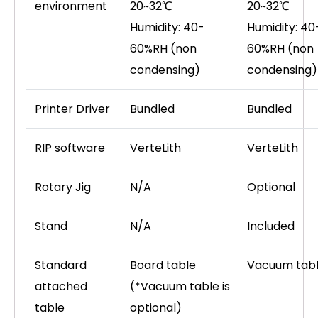
environment
20~32℃
20~32℃
Humidity: 40-
Humidity: 40
60%RH (non
60%RH (non
condensing)
condensing)
Printer Driver
Bundled
Bundled
RIP software
VerteLith
VerteLith
Rotary Jig
N/A
Optional
Stand
N/A
Included
Standard
Board table
Vacuum tab
attached
(*Vacuum table is
table
optional)