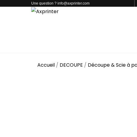
Une question ? info@axprinter.com
PAR CATÉGORIE
NOS PRODUITS
CONTACT
Accueil
/
DECOUPE
/
Découpe & Scie à pa