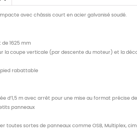
ompacte avec châssis court en acier galvanisé soudé.
st de 1625 mm
ur la coupe verticale (par descente du moteur) et la dé
 pied rabattable
utée d’1,5 m avec arrêt pour une mise au format précise 
etits panneaux
ier toutes sortes de panneaux comme OSB, Multiplex, cimen