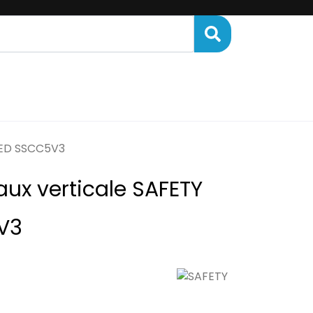
ENANCE
FINANCEMENT
EED SSCC5V3
ux verticale SAFETY
V3