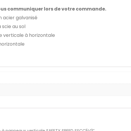
ous communiquer lors de votre commande.
 acier galvanisé
a scie au sol
verticale à horizontale
horizontale
cie à panneaux verticale SAFETY SPEED SSCC5V3”