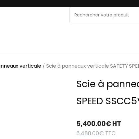
NOS MARQUES
PROMOS & OCCASIONS
MAINT
nneaux verticale
/ Scie à panneaux verticale SAFETY SP
Scie à pannea
SPEED SSCC5
5,400.00
€
HT
6,480.00
€
TTC