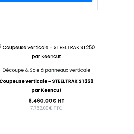
Découpe & Scie à panneaux verticale
Coupeuse verticale – STEELTRAK ST250
par Keencut
6,460.00
€
HT
7,752.00
€
TTC